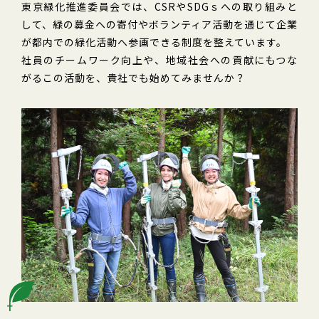
東京緑化推進委員会では、CSRやSDGｓへの取り組みと
募金を活用した森づくり
して、緑の募金への寄付やボランティア活動を通じて企業
資材のお申し込み
が都内での緑化活動へ参画できる制度を整えています。
社員のチームワーク向上や、地域社会への貢献にもつな
緑の募金グッズのご注文
がるこの活動を、貴社でも始めてみませんか？
ピックアップコンテンツ
お知らせ
イベント情報
What’s New
東京にこそ緑が必要
交付金事業・普及啓発事業
ボランティア団体等への助成金について（公募事
業）
緑化運動ポスター原画募集