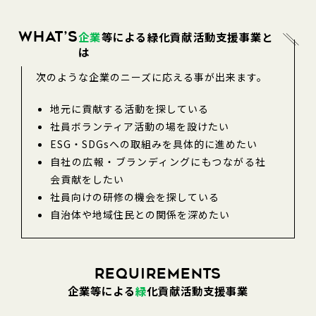
企業の皆様の緑化活動について
企業
等による緑化貢献活動支援事業と
What’S
報告事項
は
緑の募金計画及び結果の公告
次のような企業のニーズに応える事が出来ます。
緑の募金実績『Tokyo Green Heart』
地元に貢献する活動を探している
社員ボランティア活動の場を設けたい
緑の少年団
ESG・SDGsへの取組みを具体的に進めたい
緑の少年団について
自社の広報・ブランディングにもつながる社
少年団活動への助成
会貢献をしたい
少年団の結成について
社員向けの研修の機会を探している
自治体や地域住民との関係を深めたい
伝えたい東京のみどり写真コンテスト
REQUIREMENTS
緑の募金申請システム
企業等による
緑
化貢献活動支援事業