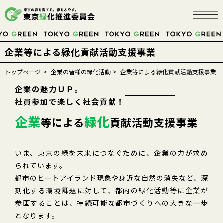
企業等による緑化貢献活動支援事業
TOKYOにこそ、
トップページ
企業の皆様の緑化活動
企業等による緑化貢献活動支援事業
企業の魅力ＵＰ。
みどり
が必要だ。
社員参加で楽しく社会貢献！
企業
緑化
等による
貢献活動支援事業
募金する
いま、東京の緑を未来につなぐために、企業の力が求め
られています。
緑の募金について
都市のヒートアイランド現象や身近な自然の消失など、深
刻化する環境課題に対して、都内の緑化活動等に企業が
緑の募金に協力するには
参画することは、持続可能な都市づくりへの大きな一歩
緑の募金の活用
となります。
事業紹介