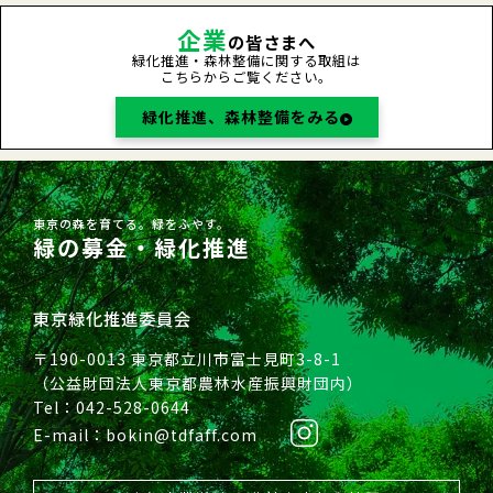
企業
の皆さまへ
緑化推進・森林整備に関する取組は
こちらからご覧ください。
緑化推進、森林整備をみる
東京の森を育てる。緑をふやす。
緑の募金・緑化推進
東京緑化推進委員会
〒190-0013 東京都立川市富士見町3-8-1
（公益財団法人東京都農林水産振興財団内）
Tel：042-528-0644
E-mail：bokin@tdfaff.com