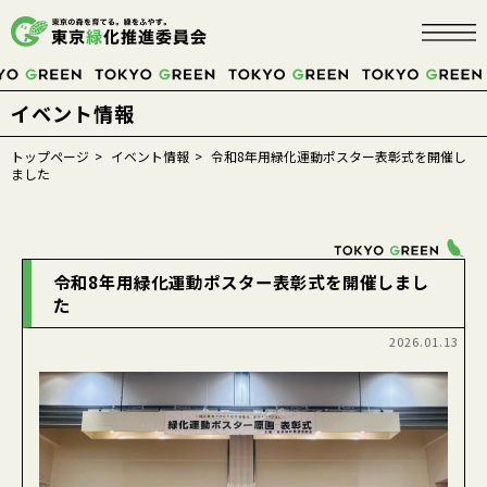
イベント情報
TOKYOにこそ、
トップページ
イベント情報
令和8年用緑化運動ポスター表彰式を開催し
ました
みどり
が必要だ。
令和8年用緑化運動ポスター表彰式を開催しまし
た
募金する
2026.01.13
緑の募金について
緑の募金に協力するには
緑の募金の活用
事業紹介