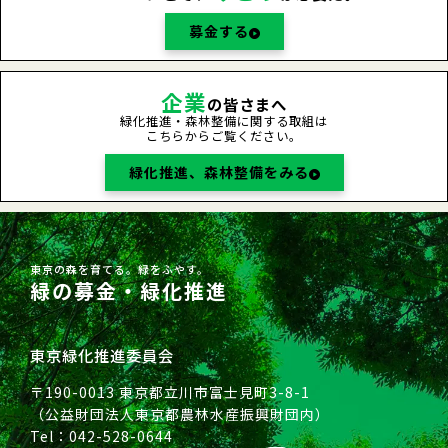
募金する
企業
の皆さまへ
緑化推進・森林整備に関する取組は
こちらからご覧ください。
緑化推進、森林整備をみる
東京の森を育てる。緑をふやす。
緑の募金・緑化推進
東京緑化推進委員会
〒190-0013 東京都立川市富士見町3-8-1
（公益財団法人東京都農林水産振興財団内）
Tel：042-528-0644