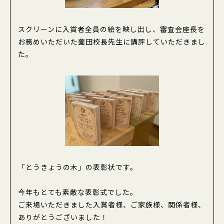
企業の皆様の緑化活動について
スクリーンに入賞者全員の絵を映し出し、審査会座長を
報告事項
お務めいただいた薗田校長先生に講評していただきまし
緑の募金計画及び結果の公告
た。
緑の募金実績『Tokyo Green Heart』
緑の少年団
緑の少年団について
少年団活動への助成
少年団の結成について
伝えたい東京のみどり写真コンテスト
「とうきょうの木」の表彰状です。
今年もとても素敵な表彰式でした。
緑の募金申請システム
ご来場いただきました入賞者様、ご家族様、関係者様、
ありがとうございました！