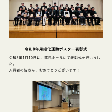
募金を活用した森づくり
資材のお申し込み
緑の募金グッズのご注文
ピックアップコンテンツ
令和8年用緑化運動ポスター表彰式
お知らせ
令和8年1月10日に、都民ホールにて表彰式を行いまし
イベント情報
た。
What’s New
入賞者の皆さん、おめでとうございます！
東京にこそ緑が必要
交付金事業・普及啓発事業
ボランティア団体等への助成金について（公募事
業）
緑化運動ポスター原画募集