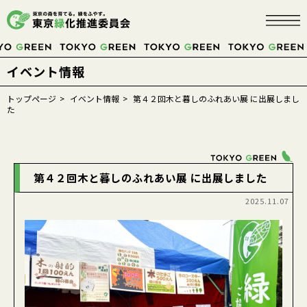
イベント情報
TOKYOにこそ、
トップページ
イベント情報
第４２回木と暮しのふれあい展 に出展しまし
た
みどり
が必要だ。
第４２回木と暮しのふれあい展 に出展しました
募金する
2025.11.07
緑の募金について
緑の募金に協力するには
緑の募金の活用
事業紹介