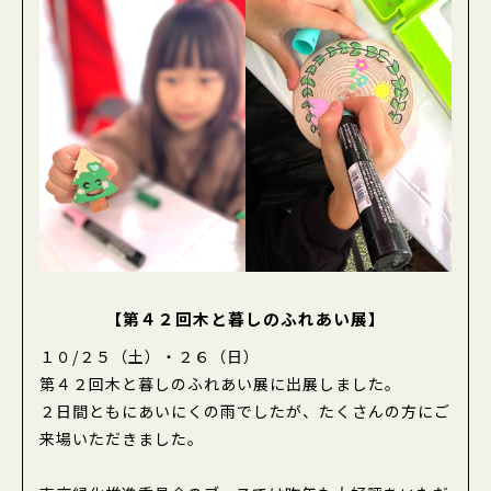
企業の皆様の緑化活動について
報告事項
緑の募金計画及び結果の公告
緑の募金実績『Tokyo Green Heart』
緑の少年団
緑の少年団について
少年団活動への助成
少年団の結成について
【第４２回木と暮しのふれあい展】
１０/２５（土）・２６（日）
伝えたい東京のみどり写真コンテスト
第４２回木と暮しのふれあい展に出展しました。
２日間ともにあいにくの雨でしたが、たくさんの方にご
緑の募金申請システム
来場いただきました。