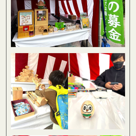
募金を活用した森づくり
資材のお申し込み
緑の募金グッズのご注文
ピックアップコンテンツ
お知らせ
イベント情報
What’s New
東京にこそ緑が必要
交付金事業・普及啓発事業
ボランティア団体等への助成金について（公募事
業）
緑化運動ポスター原画募集