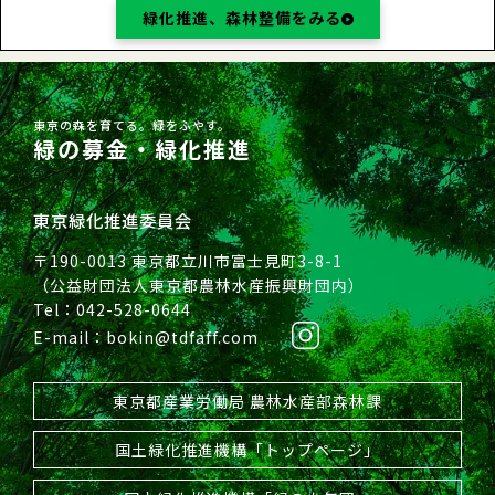
緑化推進、森林整備をみる
東京の森を育てる。緑をふやす。
緑の募金・緑化推進
東京緑化推進委員会
〒190-0013 東京都立川市富士見町3-8-1
（公益財団法人東京都農林水産振興財団内）
Tel：042-528-0644
E-mail：bokin@tdfaff.com
東京都産業労働局 農林水産部森林課
国土緑化推進機構「トップページ」