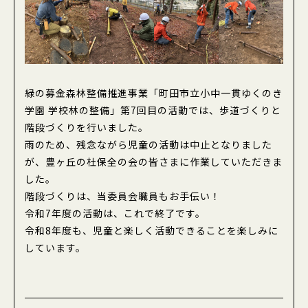
企業の皆様の緑化活動について
報告事項
緑の募金計画及び結果の公告
緑の募金実績『Tokyo Green Heart』
緑の募金森林整備推進事業「町田市立小中一貫ゆくのき
学園 学校林の整備」第7回目の活動では、歩道づくりと
緑の少年団
階段づくりを行いました。
雨のため、残念ながら児童の活動は中止となりました
緑の少年団について
が、豊ヶ丘の杜保全の会の皆さまに作業していただきま
少年団活動への助成
した。
少年団の結成について
階段づくりは、当委員会職員もお手伝い！
令和7年度の活動は、これで終了です。
伝えたい東京のみどり写真コンテスト
令和8年度も、児童と楽しく活動できることを楽しみに
しています。
緑の募金申請システム