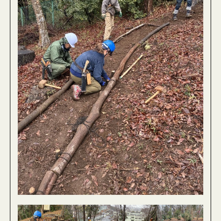
募金を活用した森づくり
資材のお申し込み
緑の募金グッズのご注文
ピックアップコンテンツ
お知らせ
イベント情報
What’s New
東京にこそ緑が必要
交付金事業・普及啓発事業
ボランティア団体等への助成金について（公募事
業）
緑化運動ポスター原画募集