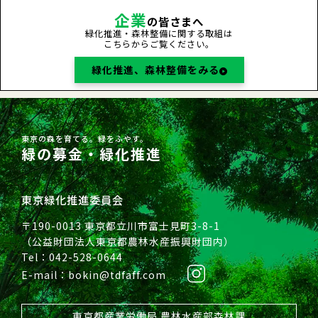
企業
の皆さまへ
緑化推進・森林整備に関する取組は
こちらからご覧ください。
緑化推進、森林整備をみる
東京の森を育てる。緑をふやす。
緑の募金・緑化推進
東京緑化推進委員会
〒190-0013 東京都立川市富士見町3-8-1
（公益財団法人東京都農林水産振興財団内）
Tel：042-528-0644
E-mail：bokin@tdfaff.com
東京都産業労働局 農林水産部森林課