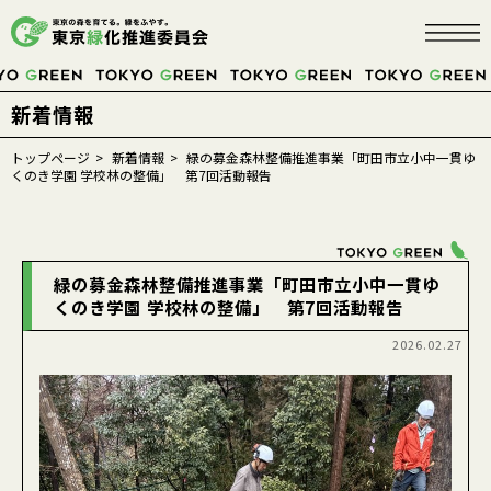
新着情報
TOKYOにこそ、
トップページ
新着情報
緑の募金森林整備推進事業「町田市立小中一貫ゆ
くのき学園 学校林の整備」 第7回活動報告
みどり
が必要だ。
緑の募金森林整備推進事業「町田市立小中一貫ゆ
くのき学園 学校林の整備」 第7回活動報告
募金する
2026.02.27
緑の募金について
緑の募金に協力するには
緑の募金の活用
事業紹介