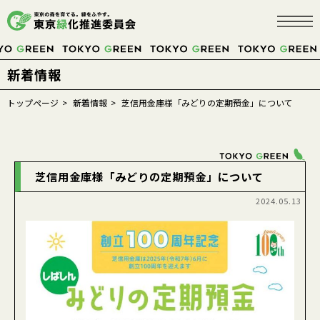
新着情報
TOKYOにこそ、
トップページ
新着情報
芝信用金庫様「みどりの定期預金」について
みどり
が必要だ。
芝信用金庫様「みどりの定期預金」について
2024.05.13
募金する
緑の募金について
緑の募金に協力するには
緑の募金の活用
事業紹介