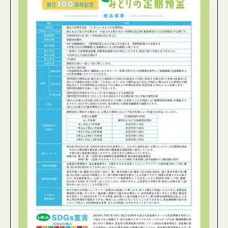
企業の皆様の緑化活動について
報告事項
緑の募金計画及び結果の公告
緑の募金実績『Tokyo Green Heart』
緑の少年団
緑の少年団について
少年団活動への助成
少年団の結成について
伝えたい東京のみどり写真コンテスト
緑の募金申請システム