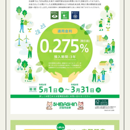
募金を活用した森づくり
資材のお申し込み
緑の募金グッズのご注文
ピックアップコンテンツ
お知らせ
イベント情報
What’s New
東京にこそ緑が必要
交付金事業・普及啓発事業
ボランティア団体等への助成金について（公募事
業）
緑化運動ポスター原画募集