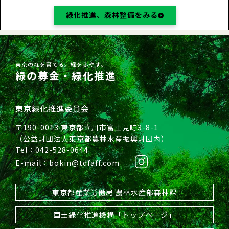
緑化推進、森林整備をみる
東京の森を育てる。緑をふやす。
緑の募金・緑化推進
東京緑化推進委員会
〒190-0013 東京都立川市富士見町3-8-1
（公益財団法人東京都農林水産振興財団内）
Tel：042-528-0644
E-mail：bokin@tdfaff.com
東京都産業労働局 農林水産部森林課
国土緑化推進機構「トップページ」